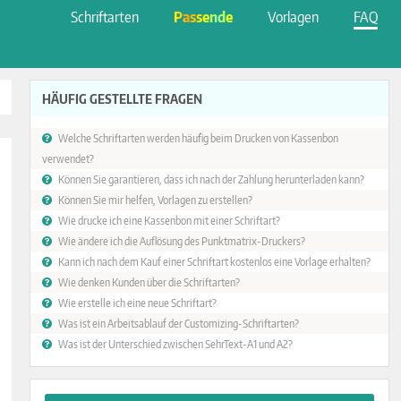
Schriftarten
Passende
Vorlagen
FAQ
HÄUFIG GESTELLTE FRAGEN
Welche Schriftarten werden häufig beim Drucken von Kassenbon
verwendet?
Können Sie garantieren, dass ich nach der Zahlung herunterladen kann?
Können Sie mir helfen, Vorlagen zu erstellen?
Wie drucke ich eine Kassenbon mit einer Schriftart?
Wie ändere ich die Auflösung des Punktmatrix-Druckers?
Kann ich nach dem Kauf einer Schriftart kostenlos eine Vorlage erhalten?
Wie denken Kunden über die Schriftarten?
Wie erstelle ich eine neue Schriftart?
Was ist ein Arbeitsablauf der Customizing-Schriftarten?
Was ist der Unterschied zwischen SehrText-A1 und A2?