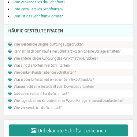
Wie verwende ich die Schriftart?
Wie installiere ich Schriftarten?
Was ist das Schriftart-Format?
HÄUFIG GESTELLTE FRAGEN
Wie werden die Originalquittung ausgedruckt?
Kann ich nach dem Kauf einer Schriftart kostenlos eine Vorlage erhalten?
Wie ändere ich die Auflösung des Punktmatrix-Druckers?
Was sind die Vorteil Ihrer Schriftarten?
Wie denken Kunden über die Schriftarten?
Was ist der Unterschied zwischen SehrText-A1 und A2?
Warum nicht eine Testschrift zum Download anbieten?
Gibt es ein Zeitlimit für die Schriftart?
Wie füge ich einen Barcode in einer Word-Vorlage hinzu und bearbeite ihn?
Wie verwende ich die Schriftart?
Unbekannte Schriftart erkennen